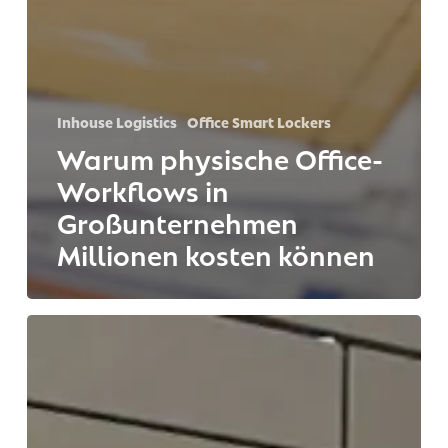
Inhouse Logistics
Office Smart Lockers
Warum physische Office-
Workflows in
Großunternehmen
Millionen kosten können
So
steigert
ein
IT-
Automat
Produktivität,