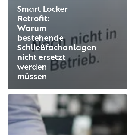
Smart Locker
Retrofit:
Warum
bestehende
Schließfachanlagen
nicht ersetzt
werden
müssen
Warum
physische
Office-
Workflows
in
Großunternehmen