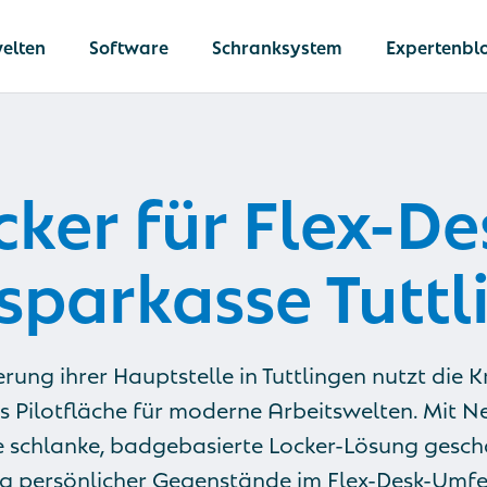
elten
Software
Schranksystem
Expertenbl
ker für Flex-De
llung
 von Dokumenten &
sparkasse Tutt
en
Netlocker
he Schließfächer
Die umfassend
Lösung für
 IT-Geräte
rung ihrer Hauptstelle in Tuttlingen nutzt die K
betriebliche In
 von Ausrüstung
Logistik
s Pilotfläche für moderne Arbeitswelten. Mit N
e schlanke, badgebasierte Locker-Lösung geschaf
 persönlicher Gegenstände im Flex-Desk-Umfel