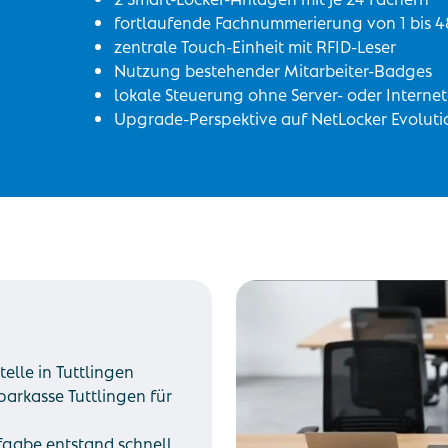
fortlaufende Fachnummerierung von 1 bis 4
zentrale Touch-Einheit mit RFID-Leser
Nutzung bestehender Mitarbeiter-Badges
lokale Steuerung ohne Server- oder Intern
Upgrade-Perspektive auf NetLocker Evoluti
elle in Tuttlingen
arkasse Tuttlingen für
fgabe entstand schnell