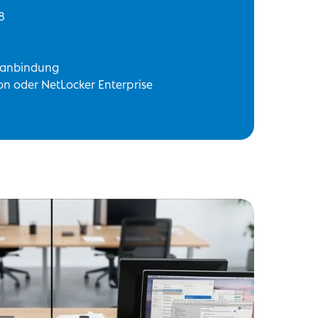
8
etanbindung
on oder NetLocker Enterprise