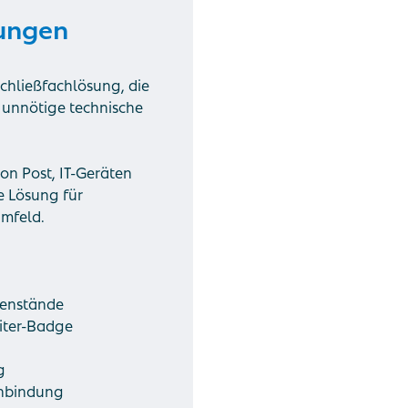
rungen
Schließfachlösung, die
 unnötige technische
on Post, IT-Geräten
e Lösung für
mfeld.
genstände
iter-Badge
g
anbindung