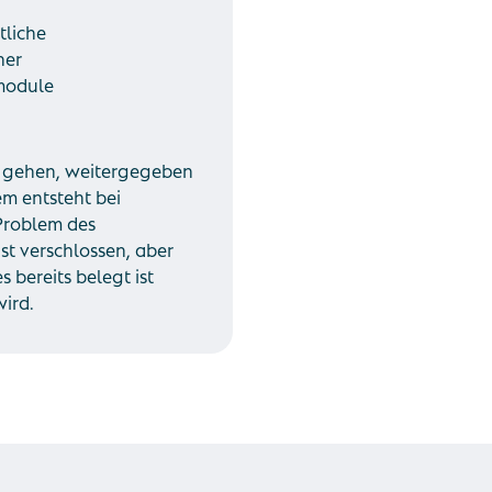
tliche
her
kmodule
n gehen, weitergegeben
m entsteht bei
Problem des
st verschlossen, aber
 bereits belegt ist
ird.