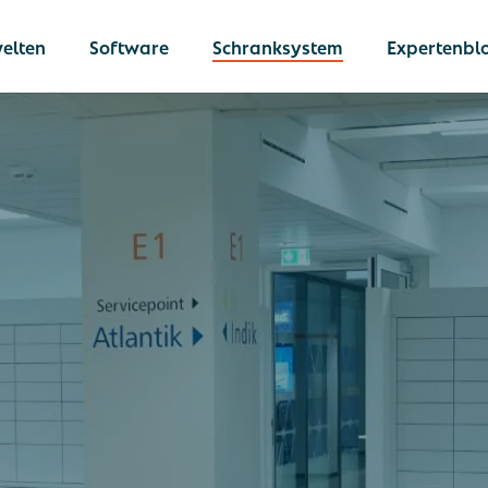
elten
Software
Schranksystem
Expertenbl
llung
 von Dokumenten &
en
Netlocker
he Schließfächer
Die umfassend
Lösung für
 IT-Geräte
betriebliche In
 von Ausrüstung
Logistik