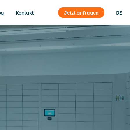
og
Kontakt
Jetzt anfragen
DE
Inhouse-Logistik
Post registieren
Inhouse Logistics
Disposition & Tourplanung
e
Postzustellung
Post abholen
house-
Sendungshistorie/ Track &
Trace