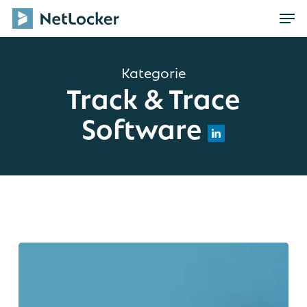
Skip
Men
to
main
content
Kategorie
Track & Trace
Software
Track
&
Trace
Prozesse