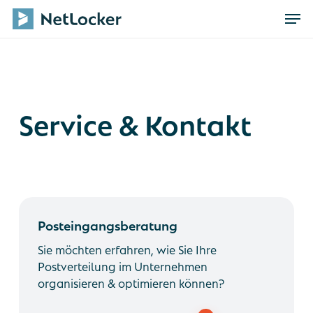
Skip
Men
to
main
content
Service & Kontakt
NetLocker
Posteingangsberatung
Posteingangsberatung
Terminbuchung
Sie möchten erfahren, wie Sie Ihre
Postverteilung im Unternehmen
organisieren & optimieren können?