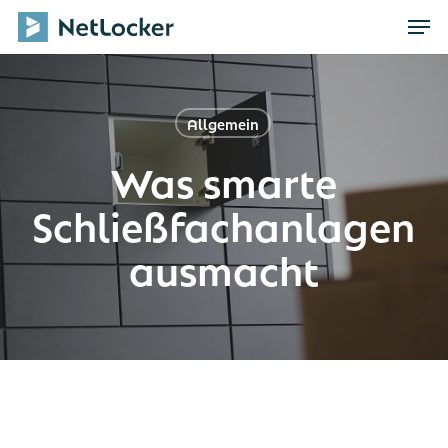
Skip
Men
to
main
content
Allgemein
Was smarte
Schließfachanlagen
ausmacht