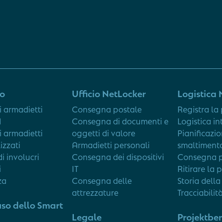
to
Ufficio NetLocker
Logistica 
i armadietti
Consegna postale
Registra la
d
Consegna di documenti e
Logistica in
i armadietti
oggetti di valore
Pianificazio
izzati
Armadietti personali
smaltimento
i involucri
Consegna dei dispositivi
Consegna p
i
IT
Ritirare la 
za
Consegna delle
Storia della
attrezzature
Tracciabilit
uso dello Smart
Legale
Projektber