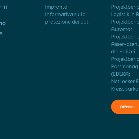
Impronta
Projektberi
 IT
Informativa sulla
Logistik in 
protezione dei dati
Projektberic
mo
Automat
ci
Projektberi
Asservaten
die Polizei
Projektberi
Postmanag
(EDEKA)
NetLocker E
Kreissparka
Offerta