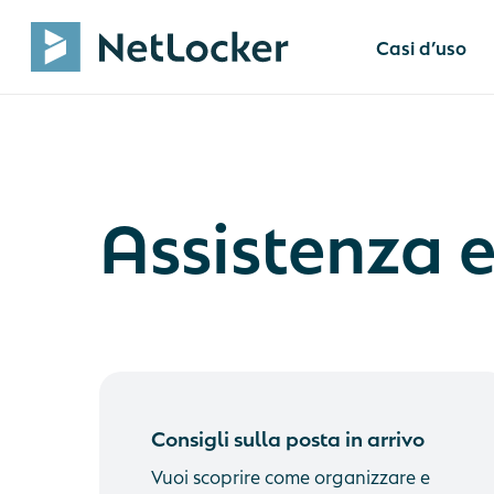
Skip
to
Casi d’uso
main
content
Ufficio
Assistenza e
Consegna
Consegna
oggetti di
Netlocker
Armadiett
Armadietti
intelligenti per
Consegna d
l’efficienza nella vita
Consulenza
Consegna 
quotidiana in ufficio
NetLocker
Consigli sulla posta in arrivo
Inbox
Prenotazione
Vuoi scoprire come organizzare e
appuntamenti