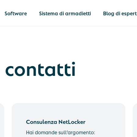
Software
Sistema di armadietti
Blog di espert
 contatti
 postale
 di documenti e
 valore
Netlocker
i personali
La soluzione
completa per l
ei dispositivi IT
logistica inter
Consulenza
N
delle attrezzature
operativa
NetLockerPrenotazione
D
Consulenza NetLocker
di
P
appuntamenti
a
Hai domande sull’argomento: