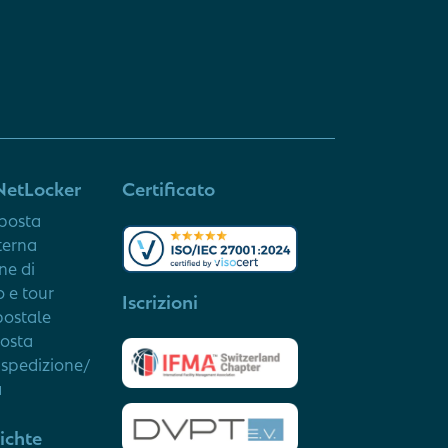
NetLocker
Certificato
 posta
terna
ne di
 e tour
Iscrizioni
ostale
posta
 spedizione/
à
ichte