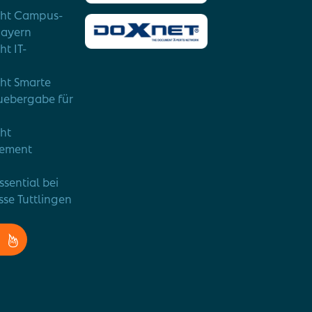
cht Campus-
Bayern
ht IT-
cht Smarte
uebergabe für
cht
ement
ssential bei
sse Tuttlingen