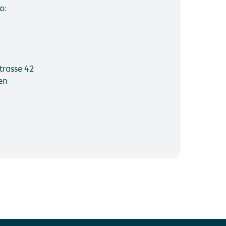
o:
trasse 42
en