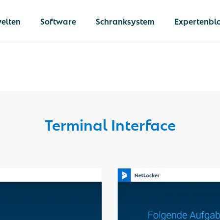
elten
Software
Schranksystem
Expertenbl
llung
 von Dokumenten &
Terminal Interface
en
Netlocker
he Schließfächer
Die umfassend
Lösung für
 IT-Geräte
betriebliche In
 von Ausrüstung
Logistik