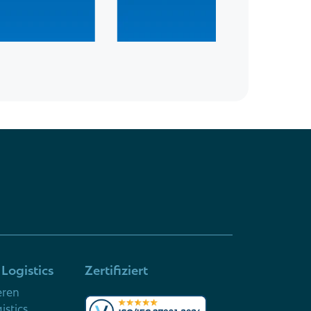
Logistics
Zertifiziert
eren
istics