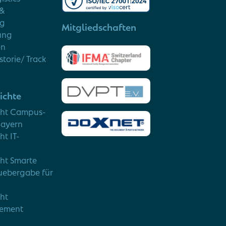
 &
ng
Mitgliedschaften
ung
en
torie/ Track
ichte
cht Campus-
Bayern
ht IT-
cht Smarte
uebergabe für
cht
ement