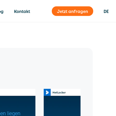
og
Kontakt
Jetzt anfragen
DE
Inhouse-Logistik
Post registieren
Inhouse Logistics
Disposition & Tourplanung
e
Postzustellung
Post abholen
house-
Sendungshistorie/ Track &
Trace