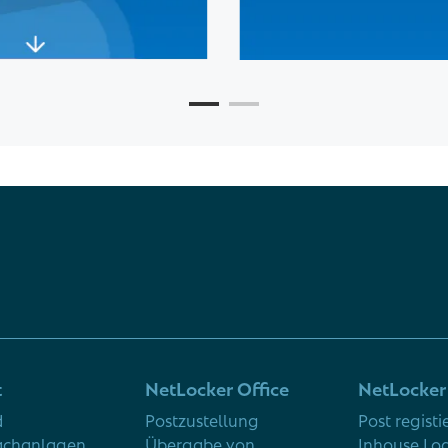
t
NetLocker Office
NetLocker 
d
Postzustellung
Post registi
fachanlagen
Übergabe von
Inhouse Log