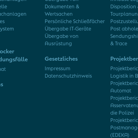
elle
Dokumenten &
Disposition
fachanlagen
Wertsachen
Tourplanu
es
Persönliche Schließfächer
Postzustell
system
Übergabe IT-Geräte
Post abhol
Übergabe von
Sendungshis
Ausrüstung
& Trace
ocker
Gesetzliches
Projektber
ungsfälle
Impressum
Projektberi
mat
Datenschutzhinweis
Logistik in 
Projektberic
ns
Automat
Projektberi
Asservaten
die Polizei
Projektberi
Postmanag
(EDEKA)