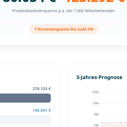
Prozesskostenersparnis p.a. bei
1.000
Mitarbeitenden
Kostenersparnis bis zu
45.5
%
3-Jahres-Prognose
270.133 €
205k
130k
146.841 €
56k
-18k