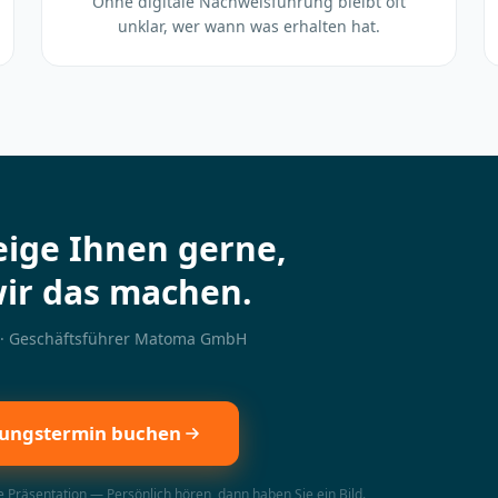
Ohne digitale Nachweisführung bleibt oft
unklar, wer wann was erhalten hat.
eige Ihnen gerne,
wir das machen.
 · Geschäftsführer Matoma GmbH
ungstermin buchen
 Präsentation — Persönlich hören, dann haben Sie ein Bild.