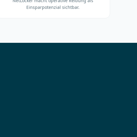
NetLocker macht operative Reibung als
Einsparpotenzial sichtbar.