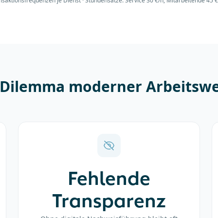
saktionsfrequenzen je Dienst · Stundensätze: Service 30 €/h, Mitarbeitende 45 €
 Dilemma moderner Arbeitswe
Fehlende
Transparenz