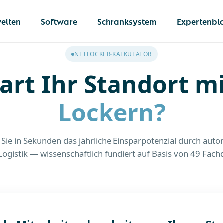
elten
Software
Schranksystem
Expertenbl
NETLOCKER-KALKULATOR
art Ihr Standort m
llung
Lockern?
 von Dokumenten &
en
Netlocker
 Sie in Sekunden das jährliche Einsparpotenzial durch auto
he Schließfächer
Die umfassend
Logistik — wissenschaftlich fundiert auf Basis von 49 Fach
Lösung für
 IT-Geräte
betriebliche In
 von Ausrüstung
Logistik