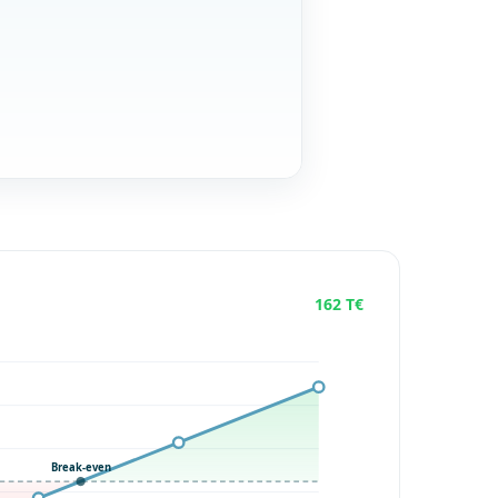
162 T€
Break-even