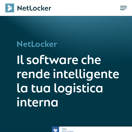
Skip
Men
to
main
content
NetLocker
Il software che
rende intelligente
la tua logistica
interna