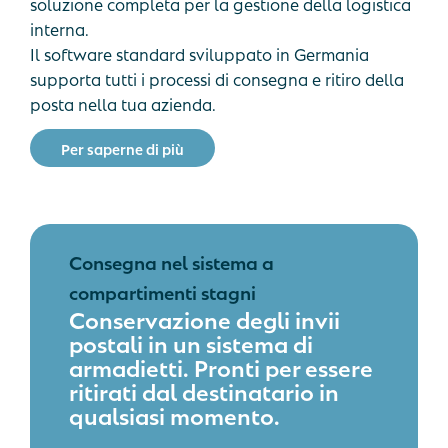
soluzione completa per la gestione della logistica
interna.
Il software standard sviluppato in Germania
supporta tutti i processi di consegna e ritiro della
posta nella tua azienda.
P
e
r
s
a
p
e
r
n
e
d
i
p
i
ù
Consegna nel sistema a
compartimenti stagni
Conservazione degli invii
postali in un sistema di
armadietti. Pronti per essere
ritirati dal destinatario in
qualsiasi momento.