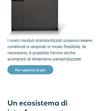
I nostri moduli standardizzati possono essere
combinati e ampliati in modo flessibile. Se
necessario, è possibile fornire anche
scomparti di dimensioni personalizzate.
P
e
r
s
a
p
e
r
n
e
d
i
p
i
ù
Un
ecosistema
di