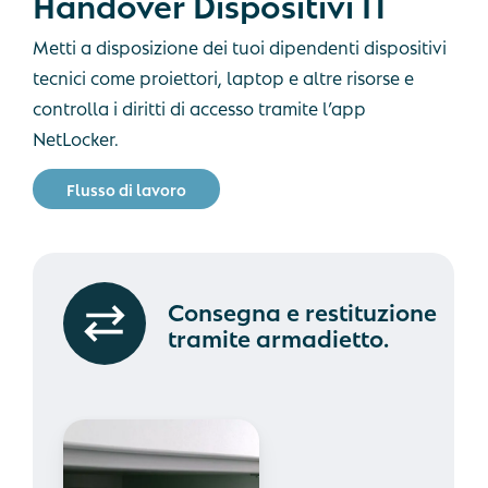
Handover
Dispositivi
IT
Metti a disposizione dei tuoi dipendenti dispositivi
tecnici come proiettori, laptop e altre risorse e
controlla i diritti di accesso tramite l’app
NetLocker.
F
l
u
s
s
o
d
i
l
a
v
o
r
o
Consegna e restituzione
tramite armadietto.