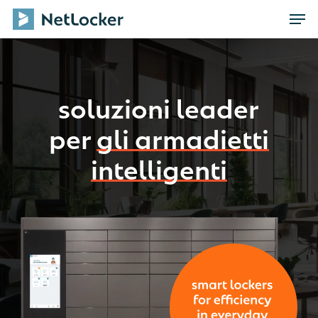
Skip
Men
to
main
content
soluzioni leader
per
gli armadietti
intelligenti