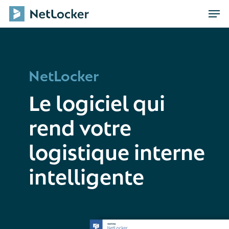
Skip
Men
to
main
content
NetLocker
Le logiciel qui
rend votre
logistique interne
intelligente