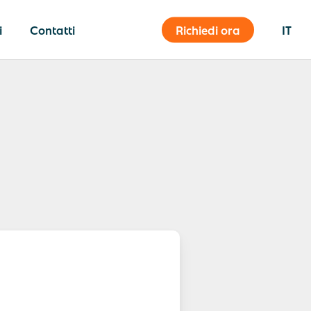
i
Contatti
Richiedi ora
IT
Logistica interna
Registra la posta
Logistica interna
Pianificazione di smaltimento e
tour
e
Consegna postale
r la
Ritirare la posta
terna
Storia della spedizione/
Tracciabilità