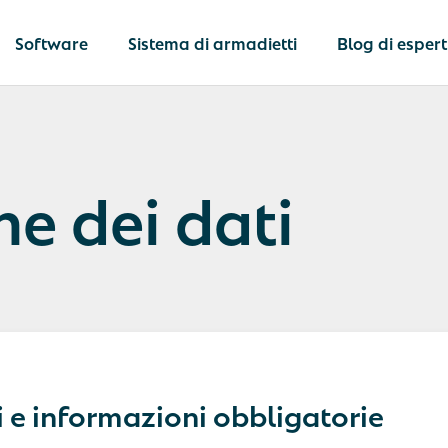
Software
Sistema di armadietti
Blog di espert
o
ne dei dati
 postale
 di documenti e
 valore
Netlocker
i personali
La soluzion
ei dispositivi IT
completa pe
delle attrezzature
logistica in
operativa
i e informazioni obbligatorie