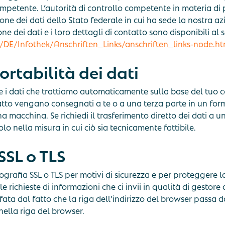
ompetente. L’autorità di controllo competente in materia di p
ne dei dati dello Stato federale in cui ha sede la nostra az
ne dei dati e i loro dettagli di contatto sono disponibili al 
/DE/Infothek/Anschriften_Links/anschriften_links-node.ht
portabilità dei dati
che i dati che trattiamo automaticamente sulla base del tuo 
tto vengano consegnati a te o a una terza parte in un f
a macchina. Se richiedi il trasferimento diretto dei dati a un
lo nella misura in cui ciò sia tecnicamente fattibile.
SSL o TLS
ttografia SSL o TLS per motivi di sicurezza e per proteggere l
 le richieste di informazioni che ci invii in qualità di gestore
ta dal fatto che la riga dell’indirizzo del browser passa da 
nella riga del browser.